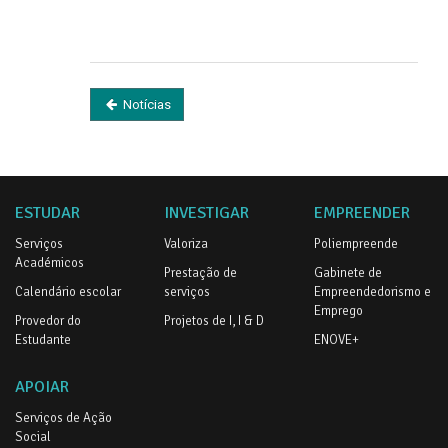
Notícias
ESTUDAR
INVESTIGAR
EMPREENDER
Serviços
Valoriza
Poliempreende
Académicos
Prestação de
Gabinete de
Calendário escolar
serviços
Empreendedorismo e
Emprego
Provedor do
Projetos de I, I & D
Estudante
ENOVE+
APOIAR
Serviços de Ação
Social