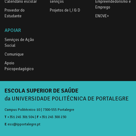
Calendário escolar
serviços
Empreendedorismo e
Emprego
Provedor do
Projetos de I, I & D
Estudante
ENOVE+
APOIAR
Serviços de Ação
Social
Comunique
Apoio
Psicopedagógico
ESCOLA SUPERIOR DE SAÚDE
da UNIVERSIDADE POLITÉCNICA DE PORTALEGRE
Campus Politécnico 10 | 7300-555 Portalegre
T
+351 245 301 504 |
F
+351 245 300 230
E
ess@ipportalegre.pt