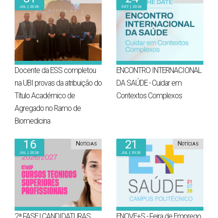
Jul | 2026
Set | 2026
Docente da ESS completou
ENCONTRO INTERNACIONAL
na UBI provas da atribuição do
DA SAÚDE - Cuidar em
Título Académico de
Contextos Complexos
Agregado no Ramo de
Biomedicina
16
21
Notícias
Notícias
Jul | 2026
Jul | 2026
2ª FASE | CANDIDATURAS
ENOVE+S - Feira de Emprego